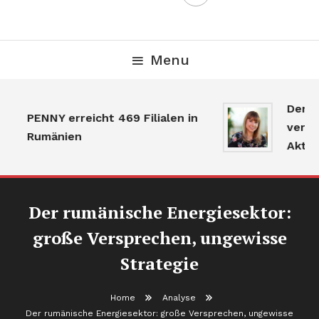
Menu
Der Gr
PENNY erreicht 469 Filialen in
verlang
Rumänien
Aktivit
Der rumänische Energiesektor:
große Versprechen, ungewisse
Strategie
Home
Analyse
Der rumänische Energiesektor: große Versprechen, ungewisse