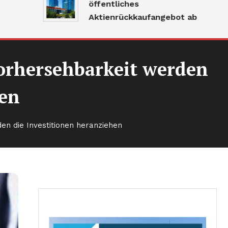
öffentliches
Aktienrückkaufangebot ab
 Vorhersehbarkeit werden
hen
den die Investitionen heranziehen