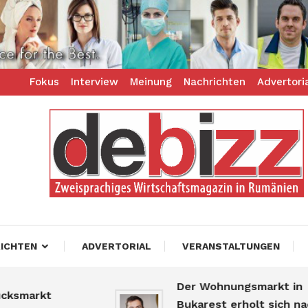
Fokus
Interview
Meinung
Nachrichten
Advertori
ess – zweisprachiges Businessmagazin
z
ICHTEN
ADVERTORIAL
VERANSTALTUNGEN
Der Wohnungsmarkt in
arkt
Bukarest erholt sich nach