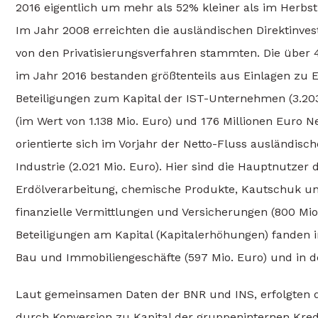
2016 eigentlich um mehr als 52% kleiner als im Herbs
Im Jahr 2008 erreichten die ausländischen Direktinvest
von den Privatisierungsverfahren stammten. Die über 4
im Jahr 2016 bestanden größtenteils aus Einlagen zu 
Beteiligungen zum Kapital der IST-Unternehmen (3.203
(im Wert von 1.138 Mio. Euro) und 176 Millionen Euro N
orientierte sich im Vorjahr der Netto-Fluss ausländisc
Industrie (2.021 Mio. Euro). Hier sind die Hauptnutzer d
Erdölverarbeitung, chemische Produkte, Kautschuk und 
finanzielle Vermittlungen und Versicherungen (800 Mio.
Beteiligungen am Kapital (Kapitalerhöhungen) fanden i
Bau und Immobiliengeschäfte (597 Mio. Euro) und in der
Laut gemeinsamen Daten der BNR und INS, erfolgten d
durch Konversion zu Kapital der gruppeninternen Kre