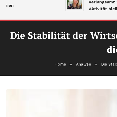
verlangsamt sich, a
n
Aktivität bleibt ho
Die Stabilität der Wirt
di
Home
Analyse
Die Stab