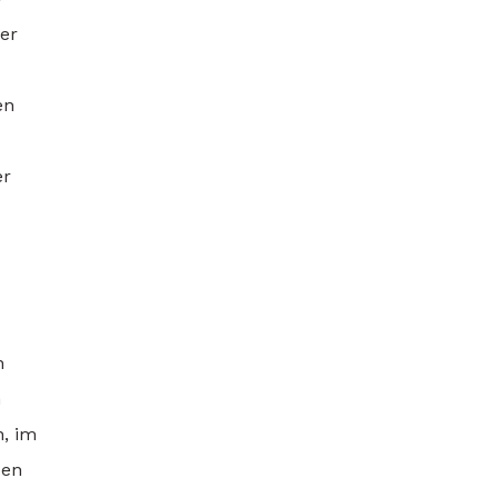
er
en
er
n
n
n, im
den