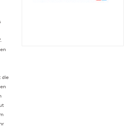
s
.
hen
 die
ien
n
ut
im
hr