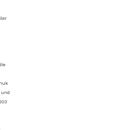
ller
die
chuk
, und
203
-