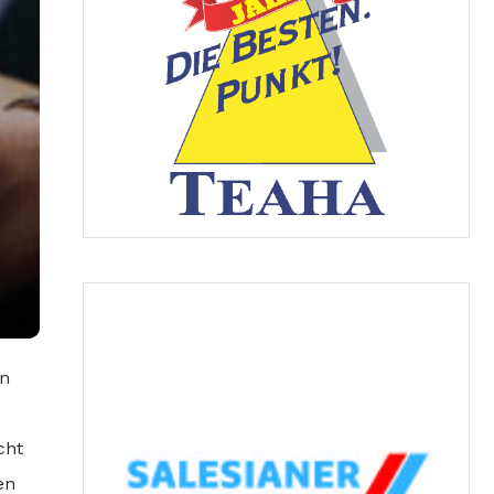
in
cht
en