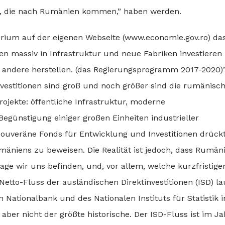
nen, die nach Rumänien kommen,” haben werden.
terium auf der eigenen Webseite (www.economie.gov.ro) da
en massiv in Infrastruktur und neue Fabriken investieren
 andere herstellen. (das Regierungsprogramm 2017-2020)”
estitionen sind groß und noch größer sind die rumänisc
jekte: öffentliche Infrastruktur, moderne
Begünstigung einiger großen Einheiten industrieller
Souveräne Fonds für Entwicklung und Investitionen drückt
umäniens zu beweisen. Die Realität ist jedoch, dass Rumän
Lage wir uns befinden, und, vor allem, welche kurzfristige
etto-Fluss der ausländischen Direktinvestitionen (ISD) la
 Nationalbank und des Nationalen Instituts für Statistik 
 aber nicht der größte historische. Der ISD-Fluss ist im Ja