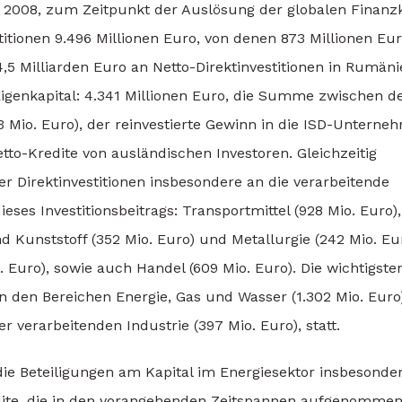
t 2008, zum Zeitpunkt der Auslösung der globalen Finanzk
itionen 9.496 Millionen Euro, von denen 873 Millionen Eu
,5 Milliarden Euro an Netto-Direktinvestitionen in Rumän
Eigenkapital: 4.341 Millionen Euro, die Summe zwischen d
 Mio. Euro), der reinvestierte Gewinn in die ISD-Unterne
etto-Kredite von ausländischen Investoren. Gleichzeitig
her Direktinvestitionen insbesondere an die verarbeitende
ieses Investitionsbeitrags: Transportmittel (928 Mio. Euro),
Kunststoff (352 Mio. Euro) und Metallurgie (242 Mio. Eur
 Euro), sowie auch Handel (609 Mio. Euro). Die wichtigste
n den Bereichen Energie, Gas und Wasser (1.302 Mio. Euro
 verarbeitenden Industrie (397 Mio. Euro), statt.
ie Beteiligungen am Kapital im Energiesektor insbesonde
dite, die in den vorangehenden Zeitspannen aufgenomme