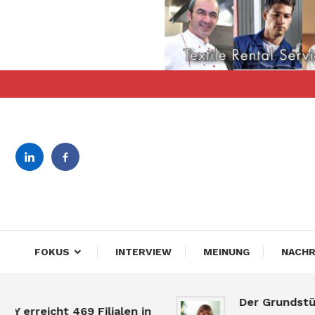
Skip
To
Content
revista bilingva de busin
DeBiz
FOKUS
INTERVIEW
MEINUNG
NACHR
Der Grundstücksm
eicht 469 Filialen in