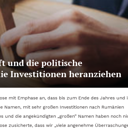
ft und die politische
ie Investitionen heranziehen
dose mit Emphase an, dass bis zum Ende des Jahres und 
ße Namen, mit sehr großen Investitionen nach Rumänien
s und die angekündigten „großen” Namen haben noch ni
dose zusicherte, dass wir „viele angenehme Überraschung