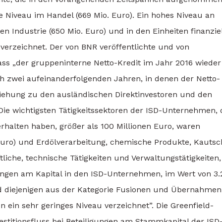
e Niveau im Handel (669 Mio. Euro). Ein hohes Niveau an
 Industrie (650 Mio. Euro) und in den Einheiten finanzie
verzeichnet. Der von BNR veröffentlichte und von
dass „der gruppeninterne Netto-Kredit im Jahr 2016 wieder
ach zwei aufeinanderfolgenden Jahren, in denen der Netto-
eziehung zu den ausländischen Direktinvestoren und den
e wichtigsten Tätigkeitssektoren der ISD-Unternehmen, 
rhalten haben, größer als 100 Millionen Euro, waren
. Euro) und Erdölverarbeitung, chemische Produkte, Kauts
ftliche, technische Tätigkeiten und Verwaltungstätigkeiten
gungen am Kapital in den ISD-Unternehmen, im Wert von 3.
und diejenigen aus der Kategorie Fusionen und Übernahmen
 ein sehr geringes Niveau verzeichnet”. Die Greenfield-
estitionsfluss bei Beteiligungen am Stammkapital der ISD