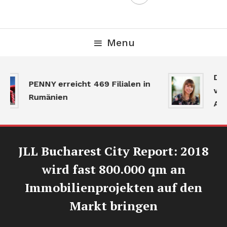
Menu
Der
PENNY erreicht 469 Filialen in
verl
Rumänien
Akti
JLL Bucharest City Report: 2018
wird fast 800.000 qm an
Immobilienprojekten auf den
Markt bringen