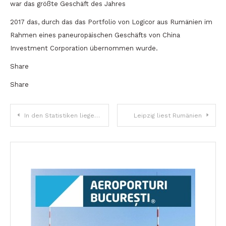
war das größte Geschäft des Jahres
2017 das, durch das das Portfolio von Logicor aus Rumänien im
Rahmen eines paneuropäischen Geschäfts von China
Investment Corporation übernommen wurde.
Share
Share
Beitragsnavigation
In den Statistiken liegen wir gut. Wie sieht es aber mit dem Vertrauen aus?
Leipzig liest Rumänien