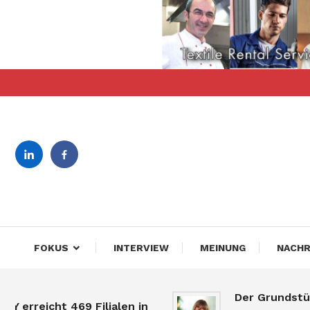
Skip
To
Content
revista bilingva de busin
DeBiz
FOKUS
INTERVIEW
MEINUNG
NACHR
Der Grundstücksm
reicht 469 Filialen in