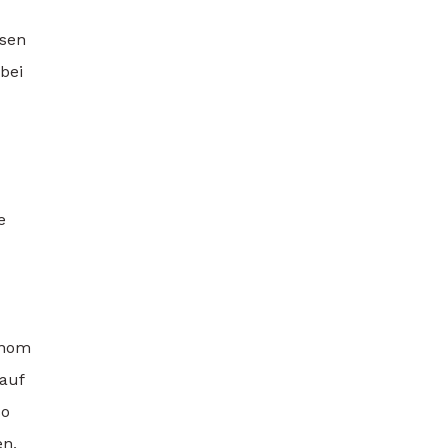
osen
bei
e
onom
 auf
so
en,