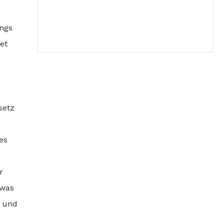
angs
et
setz
es
r
 was
n und