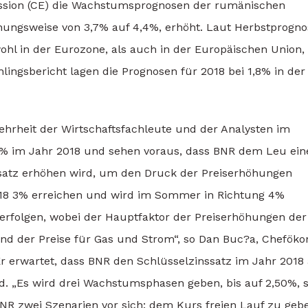
sion (CE) die Wachstumsprognosen der rumänischen
ehungsweise von 3,7% auf 4,4%, erhöht. Laut Herbstprogn
hl in der Eurozone, als auch in der Europäischen Union, 
lingsbericht lagen die Prognosen für 2018 bei 1,8% in der
rheit der Wirtschaftsfachleute und der Analysten im
 3% im Jahr 2018 und sehen voraus, dass BNR dem Leu ein
satz erhöhen wird, um den Druck der Preiserhöhungen
2018 3% erreichen und wird im Sommer in Richtung 4%
verfolgen, wobei der Hauptfaktor der Preiserhöhungen der
und der Preise für Gas und Strom“, so Dan Buc?a, Chefök
Er erwartet, dass BNR den Schlüsselzinssatz im Jahr 2018
d. „Es wird drei Wachstumsphasen geben, bis auf 2,50%, 
t BNR zwei Szenarien vor sich: dem Kurs freien Lauf zu geb