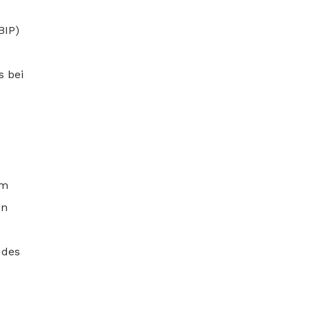
BIP)
s bei
im
on
 des