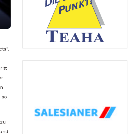
ts“.
itt
hr
en
 so
 zu
 und