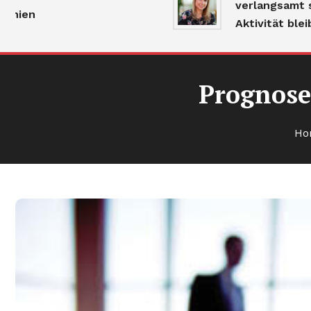
verlangsamt sich, 
n
Aktivität bleibt ho
Prognose
Ho