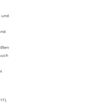
, und
und
ößten
 auch
i
17).