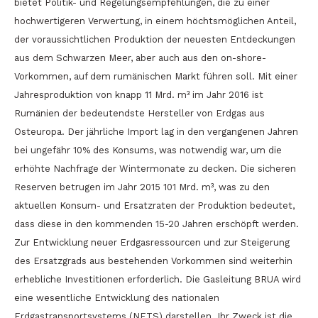
bietet Politik- und Regelungsempfehlungen, die zu einer
hochwertigeren Verwertung, in einem höchtsmöglichen Anteil,
der voraussichtlichen Produktion der neuesten Entdeckungen
aus dem Schwarzen Meer, aber auch aus den on-shore-
Vorkommen, auf dem rumänischen Markt führen soll. Mit einer
Jahresproduktion von knapp 11 Mrd. m³ im Jahr 2016 ist
Rumänien der bedeutendste Hersteller von Erdgas aus
Osteuropa. Der jährliche Import lag in den vergangenen Jahren
bei ungefähr 10% des Konsums, was notwendig war, um die
erhöhte Nachfrage der Wintermonate zu decken. Die sicheren
Reserven betrugen im Jahr 2015 101 Mrd. m³, was zu den
aktuellen Konsum- und Ersatzraten der Produktion bedeutet,
dass diese in den kommenden 15-20 Jahren erschöpft werden.
Zur Entwicklung neuer Erdgasressourcen und zur Steigerung
des Ersatzgrads aus bestehenden Vorkommen sind weiterhin
erhebliche Investitionen erforderlich. Die Gasleitung BRUA wird
eine wesentliche Entwicklung des nationalen
Erdgastransportsystems (NETS) darstellen. Ihr Zweck ist die