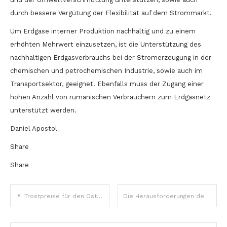
durch bessere Vergütung der Flexibilität auf dem Strommarkt.
Um Erdgase interner Produktion nachhaltig und zu einem
erhöhten Mehrwert einzusetzen, ist die Unterstützung des
nachhaltigen Erdgasverbrauchs bei der Stromerzeugung in der
chemischen und petrochemischen Industrie, sowie auch im
Transportsektor, geeignet. Ebenfalls muss der Zugang einer
hohen Anzahl von rumänischen Verbrauchern zum Erdgasnetz
unterstützt werden.
Daniel Apostol
Share
Share
Beitragsnavigation
Trostpreise für den Osten?
Die Herausforderungen des rumänischen Tourismus