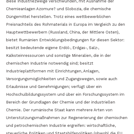
diese Industriezweige verschwunden, mit Ausnahme der
Chemieanlagen Azomure? und Slobozia, die chemische
Düngemittel herstellen. Trotz eines wettbewerblichen
Preisnachteils des Rohmaterials in Europa im Vergleich zu den
Hauptwettbewerbern (Russland, China, der Mittlere Osten),
bietet Rumänien Entwicklungsbedingungen für diesen Sektor:
besitzt bedeutende eigene Erdöl-, Erdgas-, Salz-,
Kalksteinressourcen und sonstige Mineralien, die in der
chemischen Industrie notwendig sind; besitzt
Industrieplattformen mit Einrichtungen, Anlagen,
Versorgungsmöglichkeiten und Zugangswegen, sowie auch
Erlaubnisse und Genehmigungen; verfügt über ein
Hochschulbildungssystem und über ein Forschungssystem im
Bereich der Grundlagen der Chemie und der industriellen
Chemie. Der rumänische Staat kann mehrere Arten von
Unterstützungsmaßnahmen zur Regenerierung der chemischen
und petrochemischen Industrie ergreifen: wirtschaftliche,
steuerliche Politiken und Staatshilfepolitiken (obwohl die EU