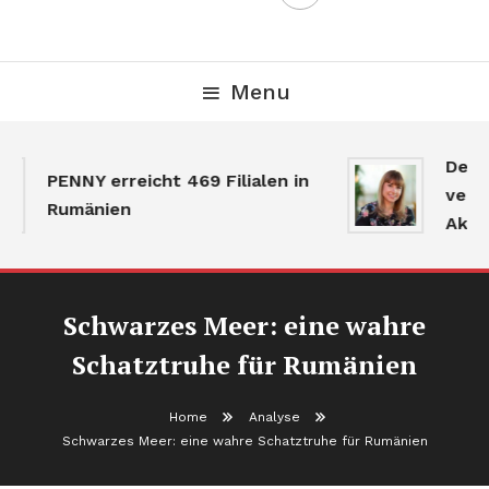
Menu
Der G
PENNY erreicht 469 Filialen in
verlan
Rumänien
Aktivi
Schwarzes Meer: eine wahre
Schatztruhe für Rumänien
Home
Analyse
Schwarzes Meer: eine wahre Schatztruhe für Rumänien