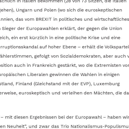
lich in Italien bekommen (28 von 73 Sitzen, die Italien
gehen), Ungarn und Polen (wo sich die euroskeptischen
annien, das vom BREXIT in politisches und wirtschaftliche
 Sieger der Europawahlen erklärt, der gegen die Union
ich, ein erst kürzlich in eine politische Krise und eine
ruptionsskandal auf hoher Ebene – erhält die Volkspartei
 Wählerstimmen, gefolgt von Sozialdemokraten, aber auch 
sition auch in Frankreich gestärkt, wo die Extremisten vo
Europäischen Liberalen gewinnen die Wahlen in einigen
stland, Finland (Gleichstand mit der EVP), Luxemburg
xerweise, euroskeptisch und verleihen den Mächten, die d
 – mit diesen Ergebnissen bei der Europawahl – haben wir
schen Neuheit”, und zwar das Trio Nationalismus-Populismu