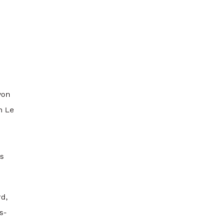
s
von
n Le
as
d,
s-