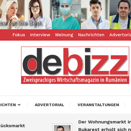
Fokus
Interview
Meinung
Nachrichten
Advertori
ess – zweisprachiges Businessmagazin
z
ICHTEN
ADVERTORIAL
VERANSTALTUNGEN
Der Wohnungsmarkt in
arkt
Bukarest erholt sich nach