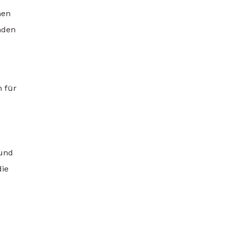
hen
nden
n für
 und
die