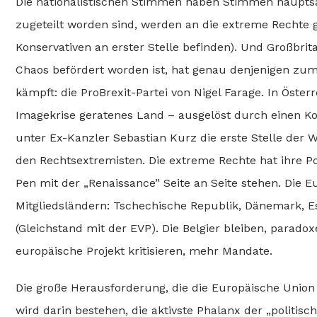
Die nationalistischen Stimmen haben Stimmen hauptsäch
zugeteilt worden sind, werden an die extreme Rechte 
Konservativen an erster Stelle befinden). Und Großbrit
Chaos befördert worden ist, hat genau denjenigen zum
kämpft: die ProBrexit-Partei von Nigel Farage. In Österre
Imagekrise geratenes Land – ausgelöst durch einen Kor
unter Ex-Kanzler Sebastian Kurz die erste Stelle der
den Rechtsextremisten. Die extreme Rechte hat ihre Po
Pen mit der „Renaissance” Seite an Seite stehen. Die 
Mitgliedsländern: Tschechische Republik, Dänemark, E
(Gleichstand mit der EVP). Die Belgier bleiben, parado
europäische Projekt kritisieren, mehr Mandate.
Die große Herausforderung, die die Europäische Union
wird darin bestehen, die aktivste Phalanx der „politi