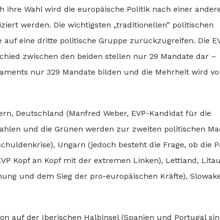
 ihre Wahl wird die europäische Politik nach einer ander
iert werden. Die wichtigsten „traditionellen” politischen
 auf eine dritte politische Gruppe zurückzugreifen. Die E
schied zwischen den beiden stellen nur 29 Mandate dar –
laments nur 329 Mandate bilden und die Mehrheit wird vo
pern, Deutschland (Manfred Weber, EVP-Kandidat für die
hlen und die Grünen werden zur zweiten politischen Mac
chuldenkrise), Ungarn (jedoch besteht die Frage, ob die P
(EVP Kopf an Kopf mit der extremen Linken), Lettland, Lita
ng und dem Sieg der pro-europäischen Kräfte), Slowake
on auf der Iberischen Halbinsel (Spanien und Portugal si