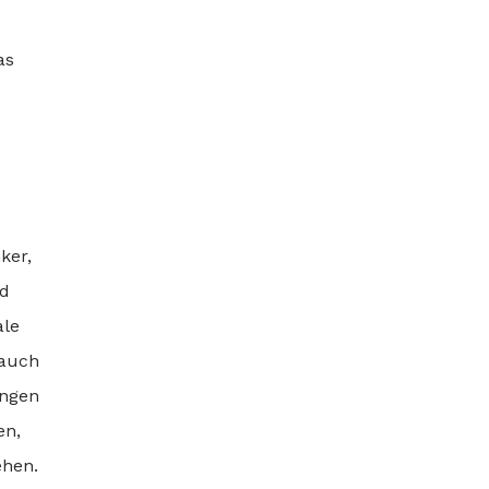
as
ker,
nd
ale
 auch
ungen
en,
ehen.