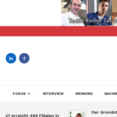
Skip
To
Content
revista bilingva de busin
DeBiz
FOKUS
INTERVIEW
MEINUNG
NACHR
Der Grundstücksm
reicht 469 Filialen in