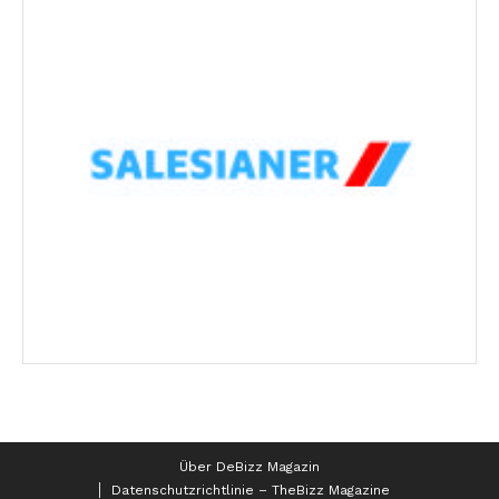
Über DeBizz Magazin
Datenschutzrichtlinie – TheBizz Magazine