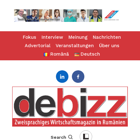
Skip
Fokus
Interview
Meinung
Nachrichten
To
Advertorial
Veranstaltungen
Über uns
Content
Română
Deutsch
revista bilingva de business – zweisprachiges Businessmagazin
DeBizz
Search