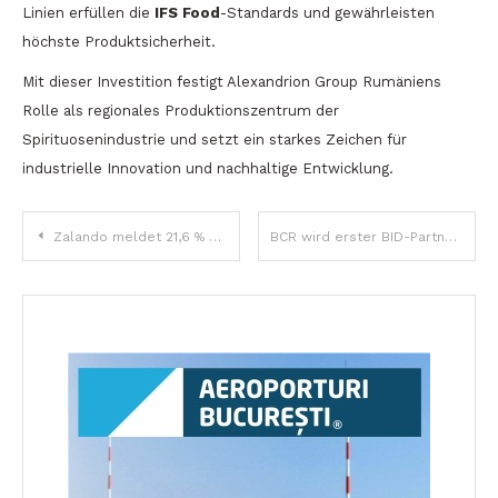
Linien erfüllen die
IFS Food
-Standards und gewährleisten
höchste Produktsicherheit.
Mit dieser Investition festigt Alexandrion Group Rumäniens
Rolle als regionales Produktionszentrum der
Spirituosenindustrie und setzt ein starkes Zeichen für
industrielle Innovation und nachhaltige Entwicklung.
Beitragsnavigation
Zalando meldet 21,6 % GMV-Wachstum und 61,4 Millionen aktive Kunden; stärkt Marktposition mit DFB-Partnerschaft und erweitertem B2B-Geschäft
BCR wird erster BID-Partner zur Unterstützung von KMU mit über 1 Milliarde Lei an Finanzierungen