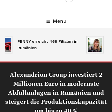
Menu
De
PENNY erreicht 469 Filialen in
ve
Rumänien
Ak
Alexandrion Group investiert 2
Millionen Euro in modernste
Abfüllanlagen in Rumänien und
steigert die Produktionskapazität
um bis zu 40 %