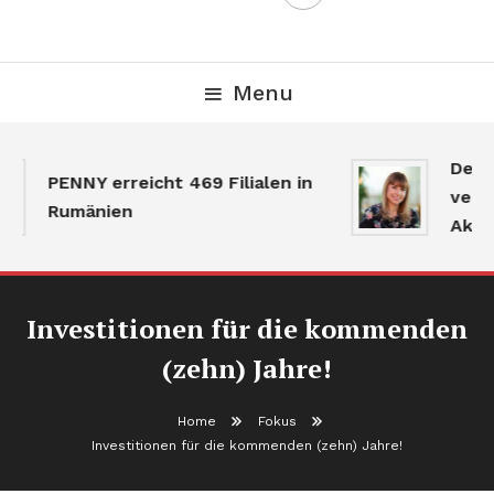
Menu
Der G
PENNY erreicht 469 Filialen in
verlan
Rumänien
Aktivi
Investitionen für die kommenden
(zehn) Jahre!
Home
Fokus
Investitionen für die kommenden (zehn) Jahre!