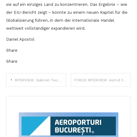
sie auf ein einziges Land zu konzentrieren. Das Ergebnis – wie
der EIU-Bericht zeigt – könnte zu einem neuen Kapitel für die
Globalisierung führen, in dem der internationale Handel
weltweit vollständiger expandieren wird.
Daniel Apostol
Share
Share
Beitragsnavigation
INTERVIEW: Gabriel Tischer, FDGR/DFDR-Kandidat für den Vorsitz des Hermannstädter Kreisrats
FOKUS INTERVIEW: Astrid Fodor, die Hermannstädter Bürgermeisterin