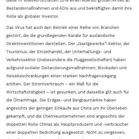
diese 13 Volkswirtschaften 2019 einen ebenso großen Anteil an
Bestandsmaßnahmen und ADIs aus und bekräftigten damit ihre
Rolle als globaler Investor.
Das Virus hat auch den Betrieb einer Reihe von Branchen
gestört, die die grundlegenden Kanäle für ausländische
Direktinvestitionen darstellen. Der „Gastgewerbe”-Sektor, der
Tourismus, der Einzelhandel, der Unterhaltungs- und
Verkehrssektor (insbesondere die Fluggesellschaften) haben
aufgrund sozialer Distanzierungsmaßnahmen, Blockaden und
Reisebeschränkungen einen starken Nachfragerückgang
erlitten. Der Stromverbrauch – ein Maß für die
Wirtschaftstätigkeit – ist gesunken, und dasselbe gilt auch für
die Ölnachfrage. Die Erdgas- und Bergbaumärkte haben
angesichts der geringen Einkäufe aus China um ihr Überleben
gekämpft, und die Chemieunternehmen sind angesichts der
doppelten Rolle Chinas als Hauptproduzent und -verbraucher
einer doppelten Bedrohung ausgesetzt. Nicht zu vergessen,