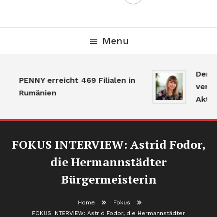
Menu
Der Gr
PENNY erreicht 469 Filialen in
verlan
Rumänien
Aktivit
FOKUS INTERVIEW: Astrid Fodor,
die Hermannstädter
Bürgermeisterin
Home
Fokus
FOKUS INTERVIEW: Astrid Fodor, die Hermannstädter