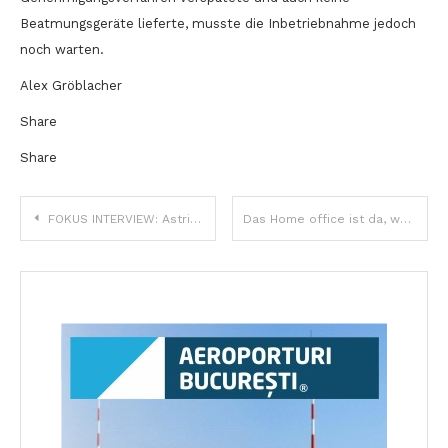
Beatmungsgeräte lieferte, musste die Inbetriebnahme jedoch
noch warten.
Alex Gröblacher
Share
Share
Beitragsnavigation
FOKUS INTERVIEW: Astrid Fodor, die Hermannstädter Bürgermeisterin
Das Home office ist da, was nun?