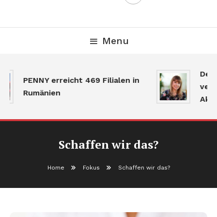
Menu
Der 
PENNY erreicht 469 Filialen in
verla
Rumänien
Aktiv
Schaffen wir das?
Home
Fokus
Schaffen wir das?