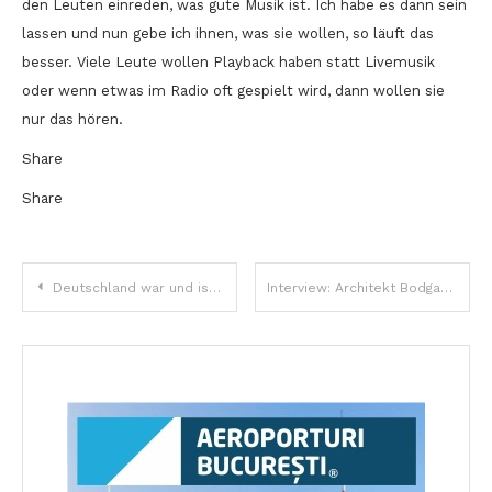
den Leuten einreden, was gute Musik ist. Ich habe es dann sein
lassen und nun gebe ich ihnen, was sie wollen, so läuft das
besser. Viele Leute wollen Playback haben statt Livemusik
oder wenn etwas im Radio oft gespielt wird, dann wollen sie
nur das hören.
Share
Share
Beitragsnavigation
Deutschland war und ist eine Priorität auf der bilateralen Agenda
Interview: Architekt Bodgan Gavrila Iulian