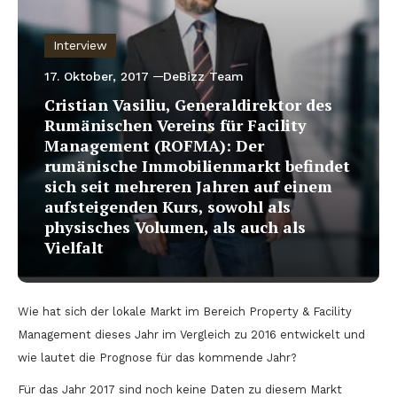
Interview
17. Oktober, 2017
DeBizz Team
Cristian Vasiliu, Generaldirektor des
Rumänischen Vereins für Facility
Management (ROFMA): Der
rumänische Immobilienmarkt befindet
sich seit mehreren Jahren auf einem
aufsteigenden Kurs, sowohl als
physisches Volumen, als auch als
Vielfalt
Wie hat sich der lokale Markt im Bereich Property & Facility
Management dieses Jahr im Vergleich zu 2016 entwickelt und
wie lautet die Prognose für das kommende Jahr?
Für das Jahr 2017 sind noch keine Daten zu diesem Markt