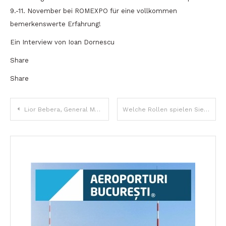
9.-11. November bei ROMEXPO für eine vollkommen
bemerkenswerte Erfahrung!
Ein Interview von Ioan Dornescu
Share
Share
Beitragsnavigation
Lior Bebera, General Manager InterContinental Bukarest: Bukarest ist eine zugänglichere Destination, sogar im Luxus-Bereich, und sicherer im Verhältnis zu anderen europäischen Hauptstädten
Welche Rollen spielen Sie? Die Firma als Spielwiese und Bühne