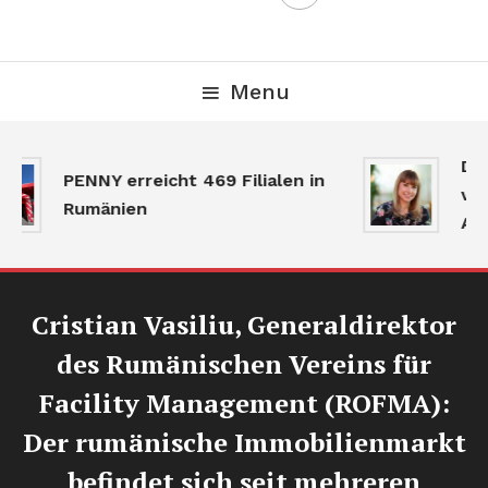
Menu
Der
PENNY erreicht 469 Filialen in
ver
Rumänien
Akti
Cristian Vasiliu, Generaldirektor
des Rumänischen Vereins für
Facility Management (ROFMA):
Der rumänische Immobilienmarkt
befindet sich seit mehreren