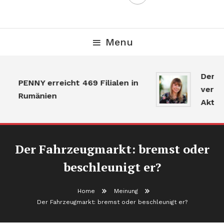
Menu
Der Gr
PENNY erreicht 469 Filialen in
verlang
Rumänien
Aktivit
Der Fahrzeugmarkt: bremst oder
beschleunigt er?
Home
Meinung
Der Fahrzeugmarkt: bremst oder beschleunigt er?