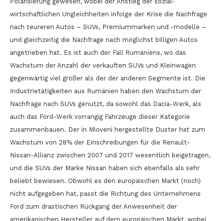
Polarisierung gewesen, wobei der Anstieg der sozial-
wirtschaftlichen Ungleichheiten infolge der Krise die Nachfrage
nach teureren Autos – SUVs, Premiummarken und -modelle –
und gleichzeitig die Nachfrage nach möglichst billigen Autos
angetrieben hat. Es ist auch der Fall Rumäniens, wo das
Wachstum der Anzahl der verkauften SUVs und Kleinwagen
gegenwärtig viel größer als der der anderen Segmente ist. Die
Industrietätigkeiten aus Rumänien haben den Wachstum der
Nachfrage nach SUVs genutzt, da sowohl das Dacia-Werk, als
auch das Ford-Werk vorrangig Fahrzeuge dieser Kategorie
zusammenbauen. Der in Mioveni hergestellte Duster hat zum
Wachstum von 28% der Einschreibungen für die Renault-
Nissan-Allianz zwischen 2007 und 2017 wesentlich beigetragen,
und die SUVs der Marke Nissan haben sich ebenfalls als sehr
beliebt bewiesen. Obwohl es den europäischen Markt (noch)
nicht aufgegeben hat, passt die Richtung des Unternehmens
Ford zum drastischen Rückgang der Anwesenheit der
amerikanischen Hersteller auf dem europäischen Markt, wobei