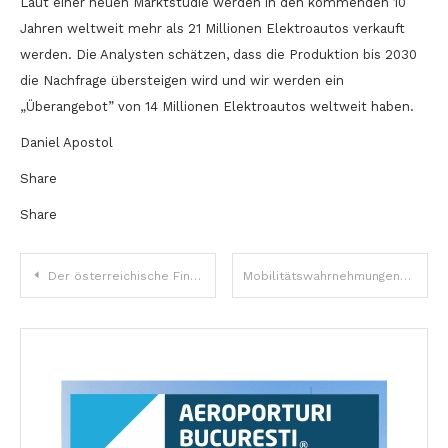
Laut einer neuen Marktstudie werden in den kommenden 10
Jahren weltweit mehr als 21 Millionen Elektroautos verkauft
werden. Die Analysten schätzen, dass die Produktion bis 2030
die Nachfrage übersteigen wird und wir werden ein
„Überangebot” von 14 Millionen Elektroautos weltweit haben.
Daniel Apostol
Share
Share
Beitragsnavigation
Der österreichische Finanzminister über die eilige rumänische Verordnung und die österreichische Farbenlehre
Mobilitätswahrnehmungen