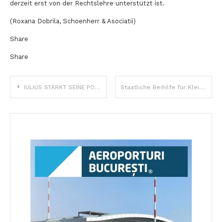
derzeit erst von der Rechtslehre unterstützt ist.
(Roxana Dobrila, Schoenherr & Asociatii)
Share
Share
Beitragsnavigation
IULIUS STÄRKT SEINE POSITION ALS MARKTFÜHRER AUF DEM RUMÄNISCHEN MARKT. DAS UNTERNEHMEN VEREINT SEINE KRÄFTE MIT ATTERBURY EUROPE
Staatliche Beihilfe für Kleinwaldeigentümer