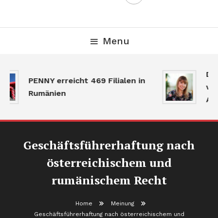
Menu
Der
PENNY erreicht 469 Filialen in
ver
Rumänien
Akt
Geschäftsführerhaftung nach
österreichischem und
rumänischem Recht
Home
Meinung
Geschäftsführerhaftung nach österreichischem und