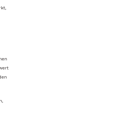
kt,
onen
wert
rden
n,