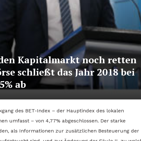
den Kapitalmarkt noch retten
se schließt das Jahr 2018 bei
 5% ab
ckgang des BET-Index – der Hauptindex des lokalen
men umfasst – von 4,77% abgeschlossen. Der starke
en, als Informationen zur zusätzlichen Besteuerung der
ufgetaucht sind, und zur Änderung der Säule II, zu wel