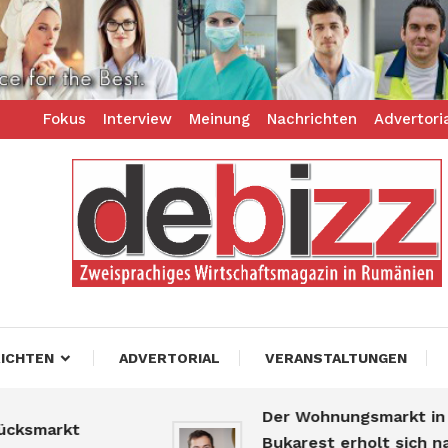
Fokus
Interview
Meinung
Nachrichten
Advertori
ess – zweisprachiges Businessmagazin
z
ICHTEN
ADVERTORIAL
VERANSTALTUNGEN
Der Wohnungsmarkt in
smarkt
Bukarest erholt sich nach