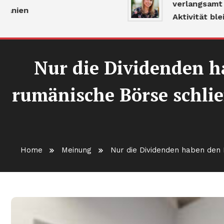
verlangsamt sich
ien
Aktivität bleibt 
Nur die Dividenden h
rumänische Börse schli
Home
Meinung
Nur die Dividenden haben den 