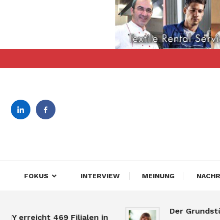
Skip
To
Content
revista bilingva de busin
DeBiz
FOKUS
INTERVIEW
MEINUNG
NACHR
Der Grundstück
erreicht 469 Filialen in