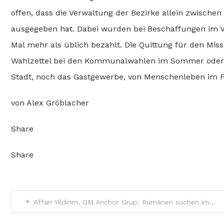
offen, dass die Verwaltung der Bezirke allein zwisch
ausgegeben hat. Dabei wurden bei Beschaffungen im V
Mal mehr als üblich bezahlt. Die Quittung für den Mi
Wahlzettel bei den Kommunalwahlen im Sommer oder vo
Stadt, noch das Gastgewerbe, von Menschenleben im F
von Alex Gröblacher
Share
Share
Beitragsnavigation
Affan Yildirim, GM Anchor Grup: Rumänen suchen immer das Neue. Modern sein und sich neu erfinden, ist ausschlaggebend im Immobiliengeschäft