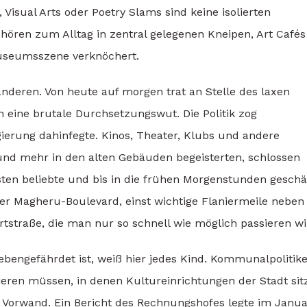
Visual Arts oder Poetry Slams sind keine isolierten
hören zum Alltag in zentral gelegenen Kneipen, Art Cafés
Museumsszene verknöchert.
nderen. Von heute auf morgen trat an Stelle des laxen
ine brutale Durchsetzungswut. Die Politik zog
erung dahinfegte. Kinos, Theater, Klubs und andere
und mehr in den alten Gebäuden begeisterten, schlossen
sten beliebte und bis in die frühen Morgenstunden geschä
 Der Magheru-Boulevard, einst wichtige Flaniermeile neben
tstraße, die man nur so schnell wie möglich passieren wil
ebengefährdet ist, weiß hier jedes Kind. Kommunalpolitik
ieren müssen, in denen Kultureinrichtungen der Stadt sit
in Vorwand. Ein Bericht des Rechnungshofes legte im Janu