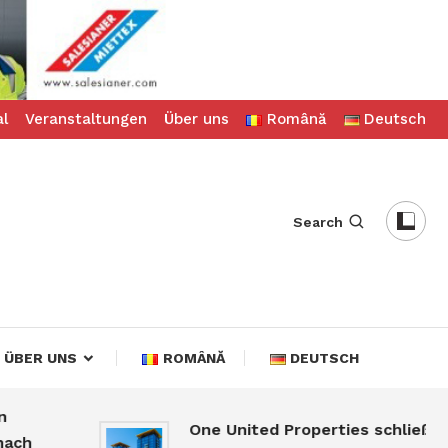
al
Veranstaltungen
Über uns
Română
Deutsch
Search
ÜBER UNS
ROMÂNĂ
DEUTSCH
One United Properties schließt
ch