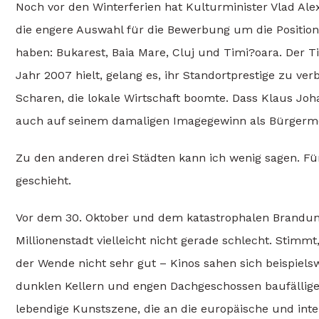
Noch vor den Winterferien hat Kulturminister Vlad Ale
die engere Auswahl für die Bewerbung um die Position
haben: Bukarest, Baia Mare, Cluj und Timi?oara. Der Tit
Jahr 2007 hielt, gelang es, ihr Standortprestige zu ve
Scharen, die lokale Wirtschaft boomte. Dass Klaus Joh
auch auf seinem damaligen Imagegewinn als Bürgermei
Zu den anderen drei Städten kann ich wenig sagen. Für
geschieht.
Vor dem 30. Oktober und dem katastrophalen Brandun
Millionenstadt vielleicht nicht gerade schlecht. Stim
der Wende nicht sehr gut – Kinos sahen sich beispielsw
dunklen Kellern und engen Dachgeschossen baufällige
lebendige Kunstszene, die an die europäische und inte