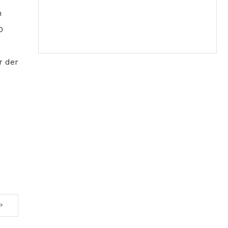
n
0
r der