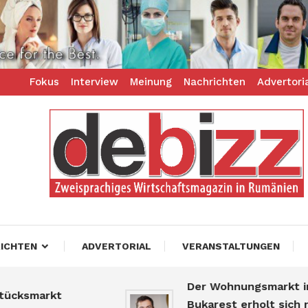
Fokus
Interview
Meinung
Nachrichten
Advertori
ess – zweisprachiges Businessmagazin
z
ICHTEN
ADVERTORIAL
VERANSTALTUNGEN
Der Wohnungsmarkt in
cksmarkt
Bukarest erholt sich na