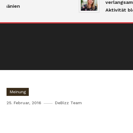
verlangsamt s
änien
Aktivität blei
Meinung
25. Februar, 2016
DeBizz Team
Schlechte Karten