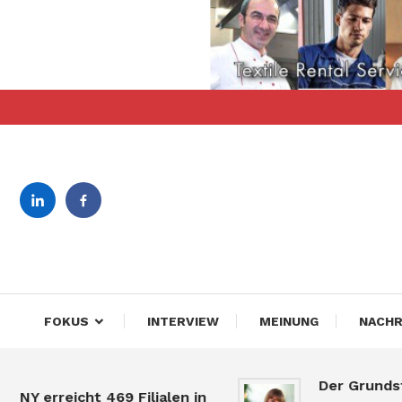
Skip
To
Content
revista bilingva de busin
DeBiz
FOKUS
INTERVIEW
MEINUNG
NACHR
Der Grundstü
NY erreicht 469 Filialen in