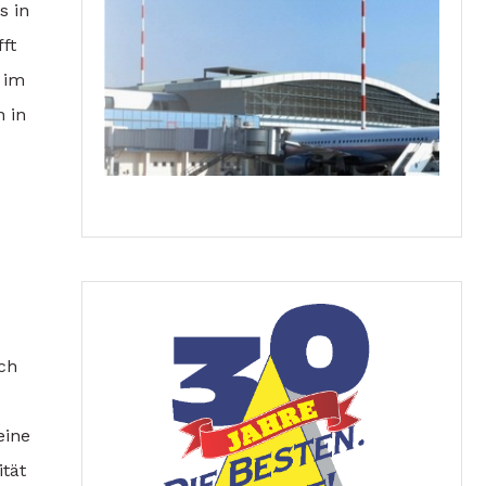
s in
ft
 im
n in
ach
eine
tät