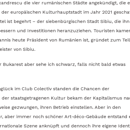
xandrescu die vier rumänischen Städte angekündigt, die e
 der europäischen Kulturhauptstadt im Jahr 2021 geschaf
el ist begehrt – der siebenbürgischen Stadt Sibiu, die ihn
rbessern und Investitionen heranzuziehen. Touristen kame
annis heute Präsident von Rumänien ist, gründet zum Teil
ster von Sibiu.
 Bukarest aber sehe ich schwarz, falls nicht bald etwas
glück im Club Colectiv standen die Chancen der
mt, der staatsgetragenen Kultur bekam der Kapitalismus n
eise gezwungen, ihren Betrieb einstellen. Aber in den
r, aber immer noch schöner Art-déco-Gebäude entstand 
rnationale Szene anknüpft und dennoch ihre eigene Identi