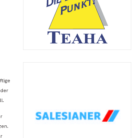
ftige
 der
l.
er
zen.
ar