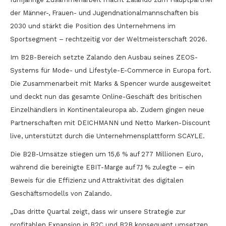
der Männer-, Frauen- und Jugendnationalmannschaften bis
2030 und stärkt die Position des Unternehmens im
Sportsegment – rechtzeitig vor der Weltmeisterschaft 2026.
Im B2B-Bereich setzte Zalando den Ausbau seines ZEOS-
Systems für Mode- und Lifestyle-E-Commerce in Europa fort.
Die Zusammenarbeit mit Marks & Spencer wurde ausgeweitet
und deckt nun das gesamte Online-Geschäft des britischen
Einzelhändlers in Kontinentaleuropa ab. Zudem gingen neue
Partnerschaften mit DEICHMANN und Netto Marken-Discount
live, unterstützt durch die Unternehmensplattform SCAYLE.
Die B2B-Umsätze stiegen um 15,6 % auf 277 Millionen Euro,
während die bereinigte EBIT-Marge auf 7,1 % zulegte – ein
Beweis für die Effizienz und Attraktivität des digitalen
Geschäftsmodells von Zalando.
„Das dritte Quartal zeigt, dass wir unsere Strategie zur
profitablen Expansion in B2C und B2B konsequent umsetzen.