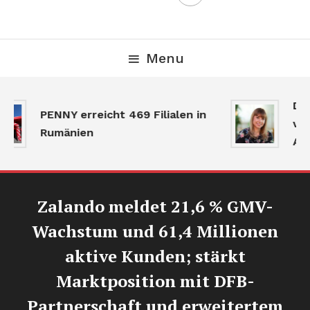
Menu
Der
PENNY erreicht 469 Filialen in
ver
Rumänien
Akt
Zalando meldet 21,6 % GMV-
Wachstum und 61,4 Millionen
aktive Kunden; stärkt
Marktposition mit DFB-
Partnerschaft und erweitertem