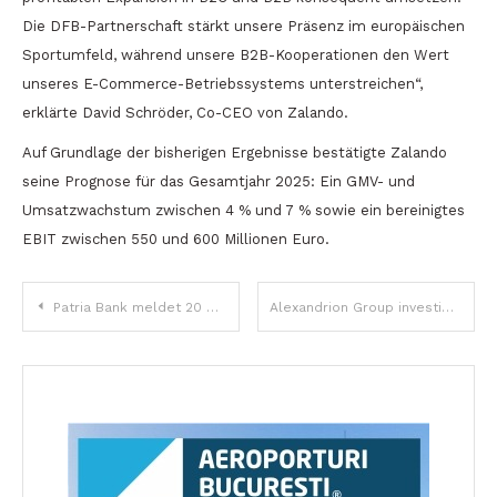
Die DFB-Partnerschaft stärkt unsere Präsenz im europäischen
Sportumfeld, während unsere B2B-Kooperationen den Wert
unseres E-Commerce-Betriebssystems unterstreichen“,
erklärte David Schröder, Co-CEO von Zalando.
Auf Grundlage der bisherigen Ergebnisse bestätigte Zalando
seine Prognose für das Gesamtjahr 2025: Ein GMV- und
Umsatzwachstum zwischen 4 % und 7 % sowie ein bereinigtes
EBIT zwischen 550 und 600 Millionen Euro.
Beitragsnavigation
Patria Bank meldet 20 % Wachstum des Kreditportfolios und neue Kreditverkäufe von über 1 Milliarde RON in den ersten neun Monaten 2025
Alexandrion Group investiert 2 Millionen Euro in modernste Abfüllanlagen in Rumänien und steigert die Produktionskapazität um bis zu 40 %