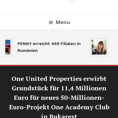
Menu
De
PENNY erreicht 469 Filialen in
ve
Rumänien
Ak
One United Properties erwirbt
Grundstück für 11,4 Millionen
Euro für neues 50-Millionen-
Euro-Projekt One Academy Club
in Bukarest