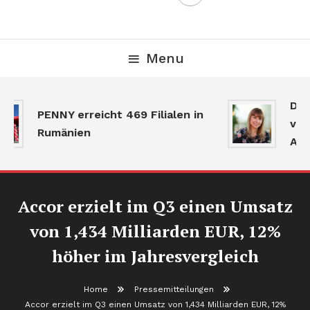
Menu
Der
PENNY erreicht 469 Filialen in
verl
Rumänien
Akti
Accor erzielt im Q3 einen Umsatz
von 1,434 Milliarden EUR, 12%
höher im Jahresvergleich
Home
Pressemitteilungen
Accor erzielt im Q3 einen Umsatz von 1,434 Milliarden EUR, 12%