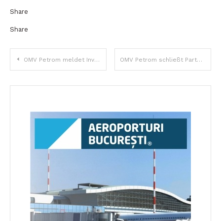
Share
Share
Beitragsnavigation
OMV Petrom meldet Investitionsschub und Gewinnwachstum trotz Marktherausforderungen
OMV Petrom schließt Partnerschaft mit NewMed Energy für die Offshore-Exploration im Block Han Asparuh