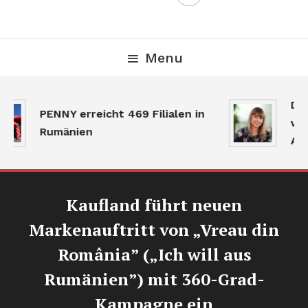
Menu
Der
PENNY erreicht 469 Filialen in
ver
Rumänien
Akt
Kaufland führt neuen
Markenauftritt von „Vreau din
România” („Ich will aus
Rumänien”) mit 360-Grad-
Kampagne ein