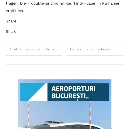
tragen. Die Produkte sind nur in Kaufland-Filialen in Rumänien
erhältlich.
Share
Share
Beitragsnavigation
Alukönigstahl – Lieferant des Jahres für Tischlerarbeiten, Vorhangfassaden und Trennwände
Neue rumänische Investition in Bayern, unterstützt durch die AHK Rumänien