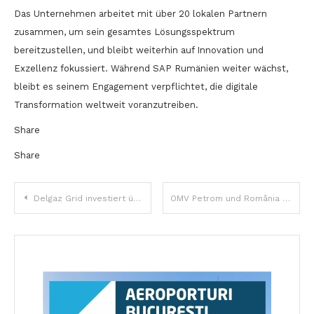
Das Unternehmen arbeitet mit über 20 lokalen Partnern
zusammen, um sein gesamtes Lösungsspektrum
bereitzustellen, und bleibt weiterhin auf Innovation und
Exzellenz fokussiert. Während SAP Rumänien weiter wächst,
bleibt es seinem Engagement verpflichtet, die digitale
Transformation weltweit voranzutreiben.
Share
Share
Beitragsnavigation
Delgaz Grid investiert über 4,6 Millionen Euro in neue Umspannstation in Onești, 31.000 Verbraucher profitieren
OMV Petrom und România Eficientă schließen Renovierungsprojekt im Wert von 1,3 Millionen Euro ab