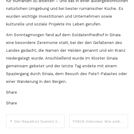
für Rumänien zu arbeiten – und das in einer außergewöhnlichen
natürlichen Umgebung und bei bester rumänischer Küche. Es
wurden wichtige Investitionen und Unternehmen sowie
kulturelle und soziale Projekte ins Leben gerufen.
Am Sonntagmorgen fand auf dem Soldatenfriedhof in Sinaia
eine besondere Zeremonie statt, bei der den Gefallenen des
Landes gedacht, die Namen der Helden genannt und ein Kranz
niedergelegt wurde. Anschließend wurde im Kloster Sinaia
gemeinsam gebetet und der letzte Tag endete mit einem
Spaziergang durch Sinaia, dem Besuch des Pele?-Palastes oder
einer Wanderung in den Bergen.
Share
Share
Beitragsnavigation
Der Repatriot Summit 2021 hat begonnen
FOKUS Interview: Wie sieht die Zukunft der Executive Search-Branche aus?