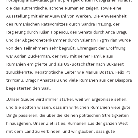
Fotogeografica-Katalogs mit preisgekrönten Fotografien voraus,
die das authentische, schöne Rumänien zeigen, sowie eine
Ausstellung mit einer Auswahl von Werken. Die Anwesenheit
des rumänischen Ratsvorsitzes durch Sandra Pralong, der
Regierung durch Iulian Popescu, des Senats durch Anca Dragu
und der Abgeordnetenkammer durch Valentin F?g?r??ian wurde
von den Teilnehmern sehr begrüßt. Ehrengast der Eröffnung
war Adrian Zuckerman, der 1965 mit seiner Familie aus
Rumänien emigrierte und als US-Botschafter nach Bukarest
zurückkehrte. Repatriotische Leiter wie Marius Bostan, Felix P?
tr??canu, Drago? Anastasiu und viele Rumänen aus der Diaspora
begeisterten den Saal.
„Unser Glaube wird immer stärker, weil wir Ergebnisse sehen,
und Sie sollten wissen, dass im wirklichen Rumänien viele gute
Dinge passieren, die über die kleinen politischen Streitigkeiten
hinausgehen. Unser Ziel ist es, Rumänen aus der ganzen Welt
mit dem Land zu verbinden, und wir glauben, dass gute