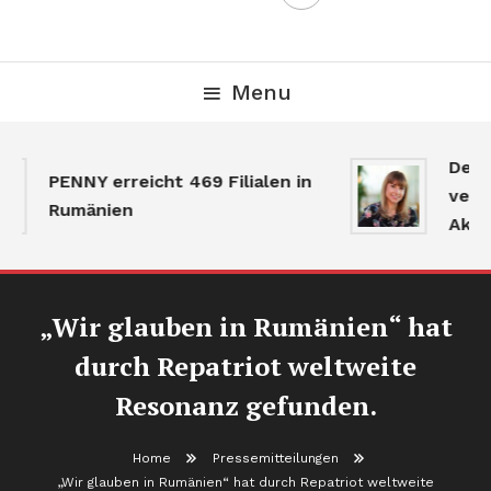
Menu
Der G
PENNY erreicht 469 Filialen in
verla
Rumänien
Aktivi
„Wir glauben in Rumänien“ hat
durch Repatriot weltweite
Resonanz gefunden.
Home
Pressemitteilungen
„Wir glauben in Rumänien“ hat durch Repatriot weltweite