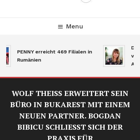
Menu
Der
PENNY erreicht 469 Filialen in
verl
Rumänien
Akti
WOLF THEISS ERWEITERT SEIN
BÜRO IN BUKAREST MIT EINEM
NEUEN PARTNER. BOGDAN
BIBICU SCHLIESST SICH DER
PRAXIS FÜR