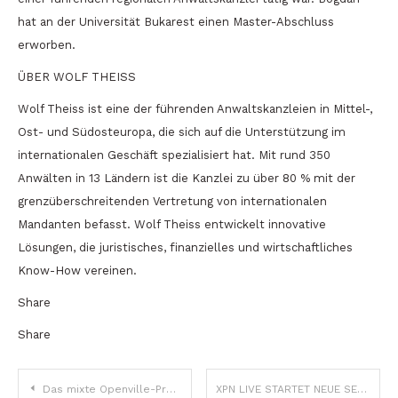
hat an der Universität Bukarest einen Master-Abschluss
erworben.
ÜBER WOLF THEISS
Wolf Theiss ist eine der führenden Anwaltskanzleien in Mittel-,
Ost- und Südosteuropa, die sich auf die Unterstützung im
internationalen Geschäft spezialisiert hat. Mit rund 350
Anwälten in 13 Ländern ist die Kanzlei zu über 80 % mit der
grenzüberschreitenden Vertretung von internationalen
Mandanten befasst. Wolf Theiss entwickelt innovative
Lösungen, die juristisches, finanzielles und wirtschaftliches
Know-How vereinen.
Share
Share
Beitragsnavigation
Das mixte Openville-Projekt aus Timisoara trägt jetzt den Namen Iulius Town
XPN LIVE STARTET NEUE SENDUNG FÜR EXPATRIIERTE IN KLAUSENBURG