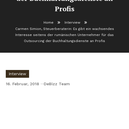
Profis
Home
Interview
Carmen Simion, Steuerberaterin: Es gibt ein wachsendes
Interesse seitens der rumänischen Unternehmer für das
Outsourcing der Buchhaltungsdienste an Profis
Interview
16. Februar, 2018
DeBizz Team
Carmen Simion, Steuerberaterin: Es gibt ein
wachsendes Interesse seitens der
rumänischen Unternehmer für das
Outsourcing der Buchhaltungsdienste an
Profis