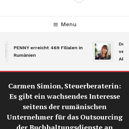
Menu
Der 
PENNY erreicht 469 Filialen in
verla
Rumänien
Aktiv
Carmen Simion, Steuerberaterin:
Es gibt ein wachsendes Interesse
seitens der rumänischen
Unternehmer für das Outsourcing
der Buchhaltungsdienste an