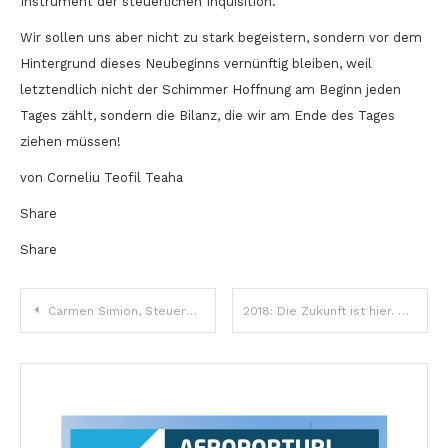
Instrument der steuerlichen Inquisition.
Wir sollen uns aber nicht zu stark begeistern, sondern vor dem
Hintergrund dieses Neubeginns vernünftig bleiben, weil
letztendlich nicht der Schimmer Hoffnung am Beginn jeden
Tages zählt, sondern die Bilanz, die wir am Ende des Tages
ziehen müssen!
von Corneliu Teofil Teaha
Share
Share
Beitragsnavigation
Carmen Simion, Steuerberaterin: Es gibt ein wachsendes Interesse seitens der rumänischen Unternehmer für das Outsourcing der Buchhaltungsdienste an Profis
2018: Die Zukunft ist hier. Mehr Elektrizität, mehr Mobilität!