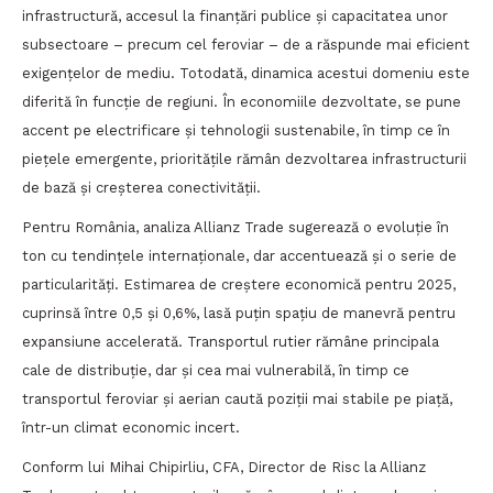
infrastructură, accesul la finanțări publice și capacitatea unor
subsectoare – precum cel feroviar – de a răspunde mai eficient
exigențelor de mediu. Totodată, dinamica acestui domeniu este
diferită în funcție de regiuni. În economiile dezvoltate, se pune
accent pe electrificare și tehnologii sustenabile, în timp ce în
piețele emergente, prioritățile rămân dezvoltarea infrastructurii
de bază și creșterea conectivității.
Pentru România, analiza Allianz Trade sugerează o evoluție în
ton cu tendințele internaționale, dar accentuează și o serie de
particularități. Estimarea de creștere economică pentru 2025,
cuprinsă între 0,5 și 0,6%, lasă puțin spațiu de manevră pentru
expansiune accelerată. Transportul rutier rămâne principala
cale de distribuție, dar și cea mai vulnerabilă, în timp ce
transportul feroviar și aerian caută poziții mai stabile pe piață,
într-un climat economic incert.
Conform lui Mihai Chipirliu, CFA, Director de Risc la Allianz