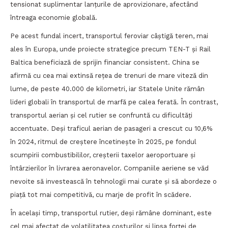
tensionat suplimentar lanțurile de aprovizionare, afectând
întreaga economie globală.
Pe acest fundal incert, transportul feroviar câștigă teren, mai
ales în Europa, unde proiecte strategice precum TEN-T și Rail
Baltica beneficiază de sprijin financiar consistent. China se
afirmă cu cea mai extinsă rețea de trenuri de mare viteză din
lume, de peste 40.000 de kilometri, iar Statele Unite rămân
lideri globali în transportul de marfă pe calea ferată. În contrast,
transportul aerian și cel rutier se confruntă cu dificultăți
accentuate. Deși traficul aerian de pasageri a crescut cu 10,6%
în 2024, ritmul de creștere încetinește în 2025, pe fondul
scumpirii combustibililor, creșterii taxelor aeroportuare și
întârzierilor în livrarea aeronavelor. Companiile aeriene se văd
nevoite să investească în tehnologii mai curate și să abordeze o
piață tot mai competitivă, cu marje de profit în scădere.
În același timp, transportul rutier, deși rămâne dominant, este
cel mai afectat de volatilitatea costurilor și lipsa forței de