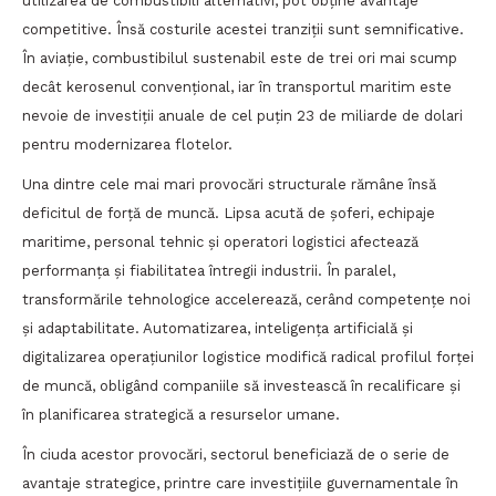
utilizarea de combustibili alternativi, pot obține avantaje
competitive. Însă costurile acestei tranziții sunt semnificative.
În aviație, combustibilul sustenabil este de trei ori mai scump
decât kerosenul convențional, iar în transportul maritim este
nevoie de investiții anuale de cel puțin 23 de miliarde de dolari
pentru modernizarea flotelor.
Una dintre cele mai mari provocări structurale rămâne însă
deficitul de forță de muncă. Lipsa acută de șoferi, echipaje
maritime, personal tehnic și operatori logistici afectează
performanța și fiabilitatea întregii industrii. În paralel,
transformările tehnologice accelerează, cerând competențe noi
și adaptabilitate. Automatizarea, inteligența artificială și
digitalizarea operațiunilor logistice modifică radical profilul forței
de muncă, obligând companiile să investească în recalificare și
în planificarea strategică a resurselor umane.
În ciuda acestor provocări, sectorul beneficiază de o serie de
avantaje strategice, printre care investițiile guvernamentale în