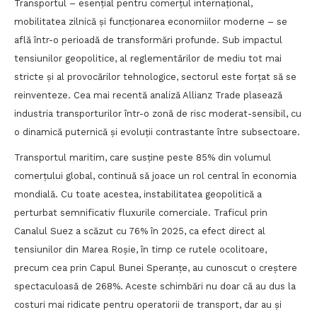
Transportul – esențial pentru comerțul internațional,
mobilitatea zilnică și funcționarea economiilor moderne – se
află într-o perioadă de transformări profunde. Sub impactul
tensiunilor geopolitice, al reglementărilor de mediu tot mai
stricte și al provocărilor tehnologice, sectorul este forțat să se
reinventeze. Cea mai recentă analiză Allianz Trade plasează
industria transporturilor într-o zonă de risc moderat-sensibil, cu
o dinamică puternică și evoluții contrastante între subsectoare.
Transportul maritim, care susține peste 85% din volumul
comerțului global, continuă să joace un rol central în economia
mondială. Cu toate acestea, instabilitatea geopolitică a
perturbat semnificativ fluxurile comerciale. Traficul prin
Canalul Suez a scăzut cu 76% în 2025, ca efect direct al
tensiunilor din Marea Roșie, în timp ce rutele ocolitoare,
precum cea prin Capul Bunei Speranțe, au cunoscut o creștere
spectaculoasă de 268%. Aceste schimbări nu doar că au dus la
costuri mai ridicate pentru operatorii de transport, dar au și