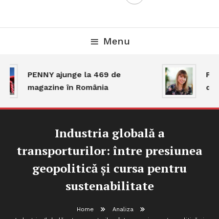
Menu
PENNY ajunge la 469 de
Piaț
magazine în România
dar 
Industria globală a
transporturilor: între presiunea
geopolitică și cursa pentru
sustenabilitate
Home
Analiza