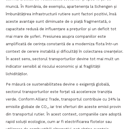
muncă. În România, de exemplu, apartenența la Schengen și
îmbunătățirea infrastructurii rutiere sunt factori pozitivi, însă
aceste avantaje sunt diminuate de o piață fragmentată, o
capacitate redusă de influențare a prețurilor și un deficit tot
mai mare de șoferi. Presiunea asupra companiilor este
amplificată de cerința constantă de a moderniza flota într-un
context de cerere instabilă și dificultăți în colectarea creanțelor.
În acest sens, sectorul transporturilor devine tot mai mult un
indicator sensibil al riscului economic și al fragilității
lichidităților.
Pe măsură ce sustenabilitatea devine o exigență globală,
sectorul transporturilor este forțat să accelereze tranziția
verde. Conform Allianz Trade, transportul contribuie cu 24% la
emisiile globale de CO₂, iar trei sferturi din aceste emisii provin
din transportul rutier. În acest context, companiile care adoptă
rapid soluții ecologice, cum ar fi electrificarea flotelor sau