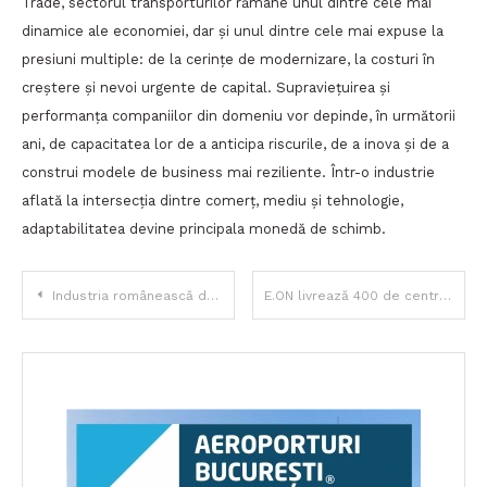
Trade, sectorul transporturilor rămâne unul dintre cele mai
dinamice ale economiei, dar și unul dintre cele mai expuse la
presiuni multiple: de la cerințe de modernizare, la costuri în
creștere și nevoi urgente de capital. Supraviețuirea și
performanța companiilor din domeniu vor depinde, în următorii
ani, de capacitatea lor de a anticipa riscurile, de a inova și de a
construi modele de business mai reziliente. Într-o industrie
aflată la intersecția dintre comerț, mediu și tehnologie,
adaptabilitatea devine principala monedă de schimb.
Navigare
Industria românească de jocuri video a generat peste 343 milioane de euro în 2024
E.ON livrează 400 de centrale fotovoltaice pentru companii, cu o investiție totală de peste 75 de milioane de euro
în
articole