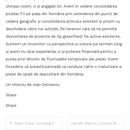
chiriașii noștri, ci și angajații lor. Avem în vedere consolidarea
poziției P3 pe piața din România prin extinderea din punct de
vedere geografic și consolidarea activului existent și privim cu
deschidere către noi achiziții, fie terenuri care să ne permită
dezvoltarea de proiecte de tip greenfield, fie active existente.
Suntem un investitor cu perspective și viziune pe termen lung
și avem nu doar experiența, ci și puterea financiară pentru a
putea privi dincolo de fluctuațiile temporare ale pieței. Avem
încredere că această perioadă va conduce către o maturizare a
pieței de spații de depozitare din România.
Un interviu de Ioan Dornescu
Share
Share
Navigare
Tudor Popp, Founding Partner Hotspot Workhub: „Ponderea spațiilor de lucru flexibile va crește de la cele câteva procente de astăzi la aproximativ 10 – 20% în următorii ani”
Leszek Wącirz, Country Manager Nestlé România: „Obiectivele pentru îmbunătățirea calității vieții consumatorilor și contribuția la un viitor mai bun pentru toate generațiile rămân o prioritate”