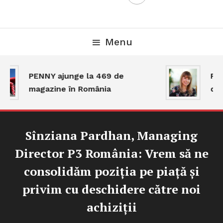
Menu
PENNY ajunge la 469 de
Piaț
magazine în România
dar
Sînziana Pardhan, Managing
Director P3 România: Vrem să ne
consolidăm poziția pe piață și
privim cu deschidere către noi
achiziții