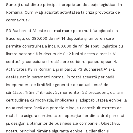
Sunteți unul dintre principalii proprietari de spații logistice din
România. Cum v-ați adaptat activitatea la criza provocată de
coronavirus?
P3 Bucharest A1 este cel mai mare parc multifuncțional din
București, cu 380.000 de m², 14 depozite și un teren care
permite construirea a încă 100.000 de m² de spații logistice cu
livrare potențială în decurs de 8-12 luni și acces direct la A1,
centură și conexiune directă spre coridorul paneuropean 4.
Activitatea P3 în România și în parcul P3 Bucharest A1 s-a
desfășurat în parametri normali în toată această perioadă,
independent de limitările generate de actuala criză de
sănătate. Trăim, într-adevăr, momente fără precedent, dar am
certitudinea că motivația, implicarea și adaptabilitatea echipei la
noua realitate, încă din primele clipe, au contribuit extrem de
mult la a asigura continuitatea operațiunilor din cadrul parcului
și, desigur, a planurilor de business ale companiei. Obiectivul
nostru principal rămâne siguranța echipei, a clienților și