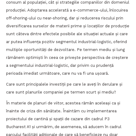
consum al populației, cât și strategiile companiilor din domeniul
producției. Adoptarea accelerată a e-commerce-ului, înlocuirea
off-shoring-ului cu near-shoring, dar și reducerea riscului prin
diversificarea surselor de materii prime și locațiilor de producție
sunt câteva dintre efectele posibile ale situației actuale și care
ar putea influența pozitiv segmentul industrial-logistic, oferind
multiple oportunități de dezvoltare. Pe termen mediu și lung
rămânem optimiști în ceea ce privește perspectiva de creștere
a segmentului industrial-logistic, dar privim cu prudență
perioada imediat următoare, care nu va fi una ușoară.
Care sunt principalele investiții pe care le aveți în derulare și
care sunt planurile companiei pe termen scurt și mediu?
În materie de planuri de viitor, acestea rămân aceleași ca și
înainte de criza din sănătate. Înaintăm cu implementarea
proiectului de cantină și spații de cazare din cadrul P3
Bucharest A1 și urmărim, de asemenea, să aducem în cadrul
parcului facilități adiționale de care să beneficieze nu doar