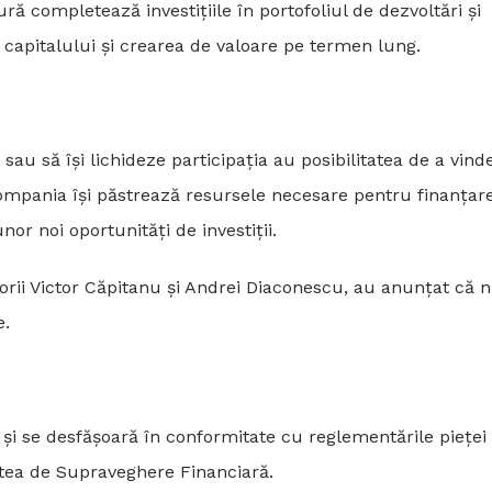
ă completează investițiile în portofoliul de dezvoltări și
a capitalului și crearea de valoare pe termen lung.
 sau să își lichideze participația au posibilitatea de a vind
compania își păstrează resursele necesare pentru finanțar
nor noi oportunități de investiții.
torii Victor Căpitanu și Andrei Diaconescu, au anunțat că 
e.
și se desfășoară în conformitate cu reglementările pieței
atea de Supraveghere Financiară.