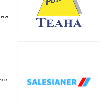
 este
nară