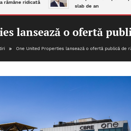
mâne ridicată
slab de an
es lansează o ofertă pub
tiri
One United Properties lansează o ofertă publică de