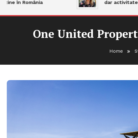
e în România
dar activitatea ră
One United Properti
Home
S