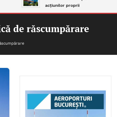
acțiunilor proprii
lică de răscumpărare
 răscumpărare