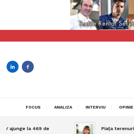
Skip
To
Content
revista bilingva de busin
DeBiz
FOCUS
ANALIZA
INTERVIU
OPINIE
junge la 469 de
Piața terenurilor 