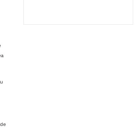
e
ea
nu
 de