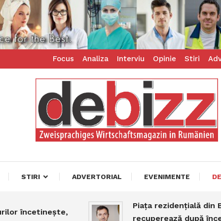
Focus
Analiza
Interviu
Opinie
Stiri
Adv
ess – zweisprachiges Businessmagazin
z
STIRI
ADVERTORIAL
EVENIMENTE
D
Piața rezidențială din Bu
lor încetinește,
recuperează după încep