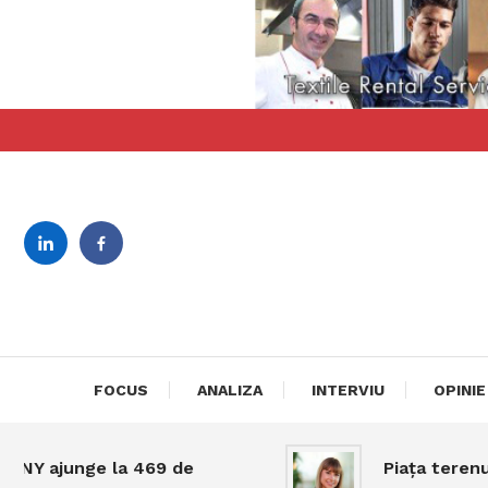
Skip
To
Content
revista bilingva de busin
DeBiz
FOCUS
ANALIZA
INTERVIU
OPINIE
NY ajunge la 469 de
Piața terenuri