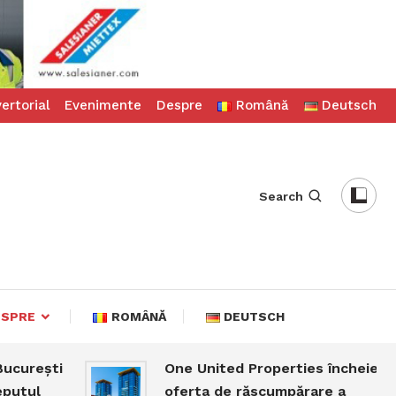
ertorial
Evenimente
Despre
Română
Deutsch
Search
ESPRE
ROMÂNĂ
DEUTSCH
curești
One United Properties încheie
utul
oferta de răscumpărare a