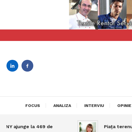
Skip
To
Content
revista bilingva de busin
DeBiz
FOCUS
ANALIZA
INTERVIU
OPINIE
Y ajunge la 469 de
Piața terenurilo