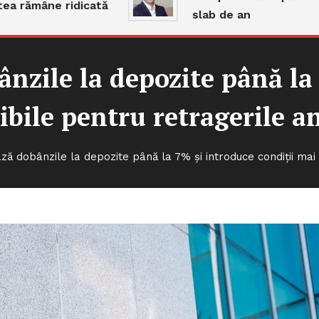
 rămâne ridicată
slab de an
nzile la depozite până la 
ibile pentru retragerile a
ă dobânzile la depozite până la 7% și introduce condiții mai f