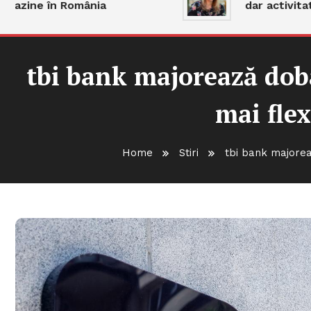
zine în România
dar activitatea
tbi bank majorează dobâ
mai flex
Home
Stiri
tbi bank majoreaz