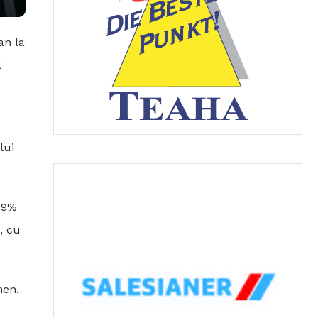
an la
l
lui
6,9%
, cu
men.