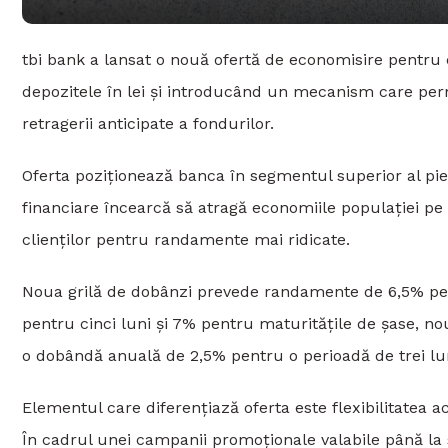
tbi bank a lansat o nouă ofertă de economisire pentru c
depozitele în lei și introducând un mecanism care per
retragerii anticipate a fondurilor.
Oferta poziționează banca în segmentul superior al piețe
financiare încearcă să atragă economiile populației pe
clienților pentru randamente mai ridicate.
Noua grilă de dobânzi prevede randamente de 6,5% pent
pentru cinci luni și 7% pentru maturitățile de șase, no
o dobândă anuală de 2,5% pentru o perioadă de trei lu
Elementul care diferențiază oferta este flexibilitatea a
În cadrul unei campanii promoționale valabile până la s