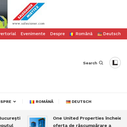
ertorial
Evenimente
Despre
Română
Deutsch
Search
ESPRE
ROMÂNĂ
DEUTSCH
urești
One United Properties încheie
ul
oferta de răscumpărare a