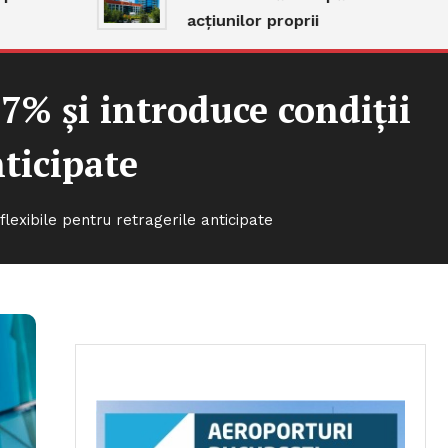
acțiunilor proprii
7% și introduce condiții
nticipate
lexibile pentru retragerile anticipate