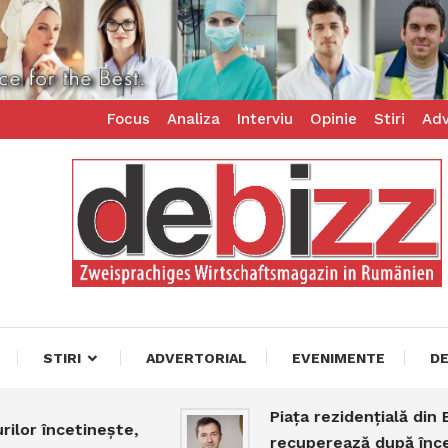
Focus
Analiza
Interviu
Opinie
Stiri
Adv
ess – zweisprachiges Businessmagazin
z
STIRI
ADVERTORIAL
EVENIMENTE
D
Piața rezidențială din Buc
r încetinește,
recuperează după început