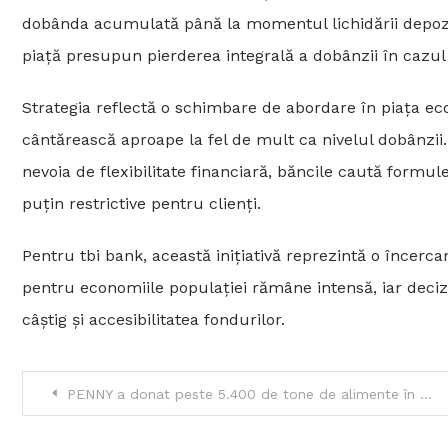
dobânda acumulată până la momentul lichidării depozit
piață presupun pierderea integrală a dobânzii în cazul r
Strategia reflectă o schimbare de abordare în piața econ
cântărească aproape la fel de mult ca nivelul dobânzii.
nevoia de flexibilitate financiară, băncile caută formu
puțin restrictive pentru clienți.
Pentru tbi bank, această inițiativă reprezintă o încerc
pentru economiile populației rămâne intensă, iar decizia
câștig și accesibilitatea fondurilor.
Navigare
PENNY a donat peste 5.400 de tone de alimente în 2025 și își consolidează rolul în combaterea risipei alimentare
în