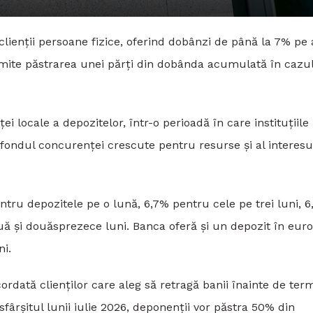
lienții persoane fizice, oferind dobânzi de până la 7% pe 
mite păstrarea unei părți din dobânda acumulată în cazu
i locale a depozitelor, într-o perioadă în care instituțiile
 fondul concurenței crescute pentru resurse și al interesu
ru depozitele pe o lună, 6,7% pentru cele pe trei luni, 
uă și douăsprezece luni. Banca oferă și un depozit în euro
ni.
cordată clienților care aleg să retragă banii înainte de ter
fârșitul lunii iulie 2026, deponenții vor păstra 50% din